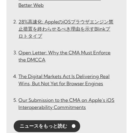
Better Web
28%高速化: AppleのiOSブラウザエンジン禁
止措置を終わらせるべき理由を示すBlinkプ
ロトタイプ
Open Letter: Why the CMA Must Enforce
the DMCCA
The Digital Markets Act Is Delivering Real
Wins, But Not Yet for Browser Engines
Our Submission to the CMA on Apple’s iOS
Interoperability Commitments
ニュースをもっと読む