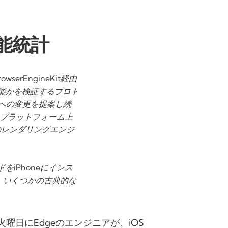
性能統計
erEngineKit経由
可能かを検証するプロト
mへの変更を提案し続
てのプラットフォーム上
のレンダリングエンジ
iPhoneにインス
て、いくつかの古典的な
曜日にEdgeのエンジニアが、iOS