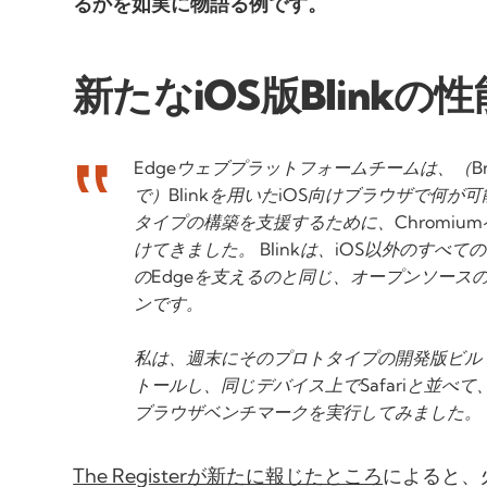
るかを如実に物語る例です。
新たなiOS版Blinkの
Edgeウェブプラットフォームチームは、（Brows
で）Blinkを用いたiOS向けブラウザで何が
タイプの構築を支援するために、Chromiu
けてきました。 Blinkは、iOS以外のすべ
のEdgeを支えるのと同じ、オープンソース
ンです。
私は、週末にそのプロトタイプの開発版ビルドを
トールし、同じデバイス上でSafariと並べ
ブラウザベンチマークを実行してみました。
The Registerが新たに報じたところ
によると、火