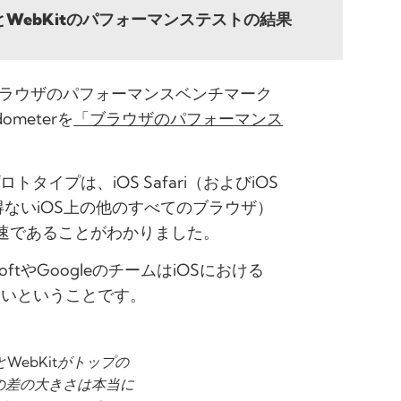
linkとWebKitのパフォーマンステストの結果
したブラウザのパフォーマンスベンチマーク
ometerを
「ブラウザのパフォーマンス
トタイプは、iOS Safari（およびiOS
得ないiOS上の他のすべてのブラウザ）
高速であることがわかりました。
ftやGoogleのチームはiOSにおける
ないということです。
mとWebKitがトップの
の差の大きさは本当に