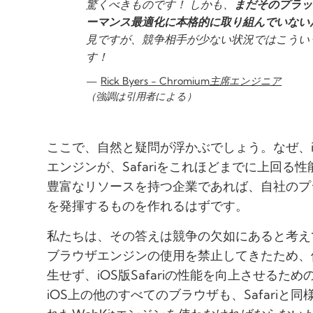
驚くべきものです！ しかも、
まだそのプラッ
ーマンス最適化に本格的に取り組んでいない
見ですが、競争相手が少ない状況ではこうい
す！
Rick Byers - Chromium主席エンジニア
（強調は引用者による）
ここで、自然と疑問が浮かぶでしょう。なぜ、
エンジンが、Safariをこれほどまでに上回る性
豊富なリソースを持つ企業であれば、自社のプ
を発揮するものを作れるはずです。
私たちは、その答えは競争の欠如にあると考えてい
ブラウザエンジンの使用を禁止してきたため、他
生せず、iOS版Safariの性能を向上させる
iOS上の他のすべてのブラウザも、Safariと