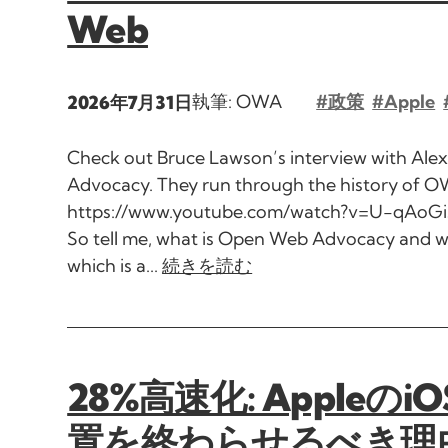
Web
執筆: OWA
#政策
#Apple
2026年7月31日
Check out Bruce Lawson’s interview with Ale
Advocacy. They run through the history of O
https://www.youtube.com/watch?v=U-qAoG
So tell me, what is Open Web Advocacy and wh
which is a...
続きを読む
28%高速化: Apple
置を終わらせるべき理由