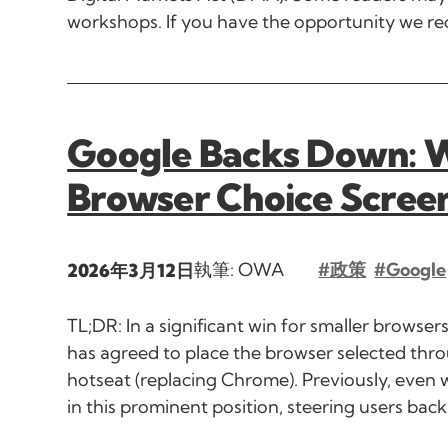
workshops. If you have the opportunity we rec
Google Backs Down: Wi
Browser Choice Scree
執筆: OWA
#政策
#Google
2026年3月12日
TL;DR: In a significant win for smaller browse
has agreed to place the browser selected thro
hotseat (replacing Chrome). Previously, even
in this prominent position, steering users bac