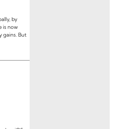
ally, by
e is now
y gains. But