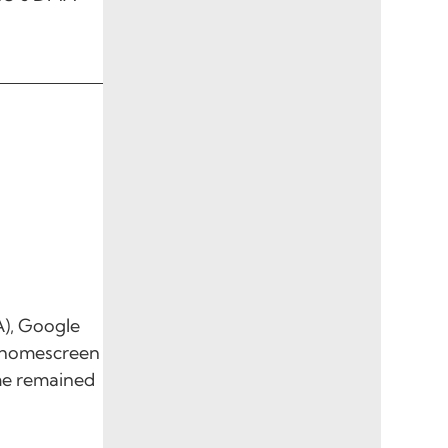
A), Google
l homescreen
ome remained