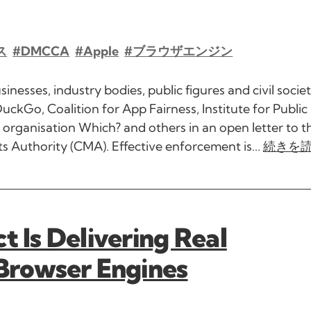
ス
#DMCCA
#Apple
#ブラウザエンジン
esses, industry bodies, public figures and civil socie
uckGo, Coalition for App Fairness, Institute for Public 
organisation Which? and others in an open letter to 
Authority (CMA). Effective enforcement is...
続きを
t Is Delivering Real
 Browser Engines