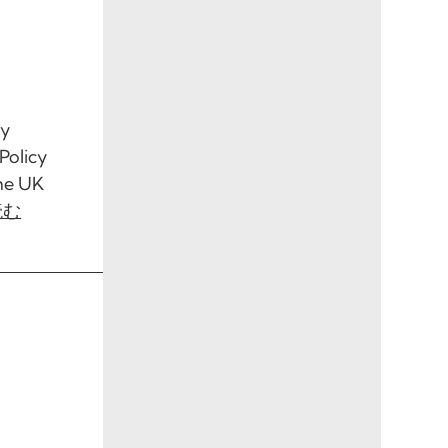
ty
Policy
the UK
読む