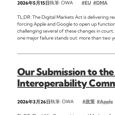
執筆: OWA
#EU
#DMA
2026年5月15日
TL;DR: The Digital Markets Act is delivering re
forcing Apple and Google to open up functiona
challenging several of these changes in court,
one major failure stands out: more than two y
Our Submission to the
Interoperability Com
執筆: OWA
#政策
#Apple
2026年3月26日