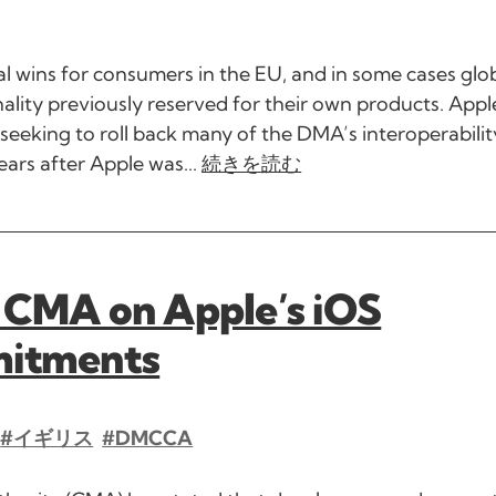
al wins for consumers in the EU, and in some cases glob
lity previously reserved for their own products. Appl
 seeking to roll back many of the DMA’s interoperabilit
ears after Apple was...
続きを読む
 CMA on Apple’s iOS
mitments
#イギリス
#DMCCA