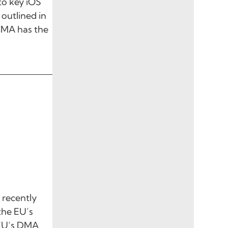
to key iOS
outlined in
 CMA has the
 recently
the EU’s
 EU’s DMA