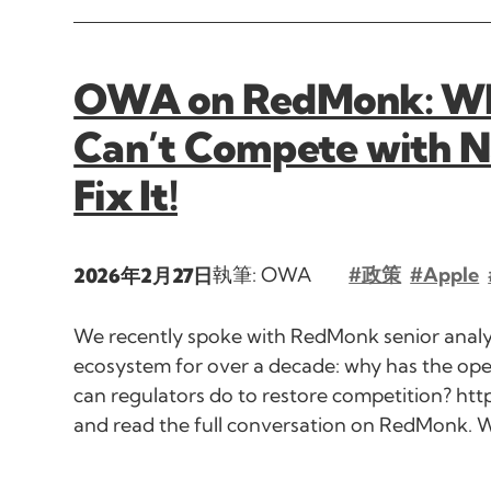
OWA on RedMonk: Why
Can’t Compete with N
Fix It!
執筆: OWA
#政策
#Apple
2026年2月27日
We recently spoke with RedMonk senior analys
ecosystem for over a decade: why has the op
can regulators do to restore competition? 
and read the full conversation on RedMonk.