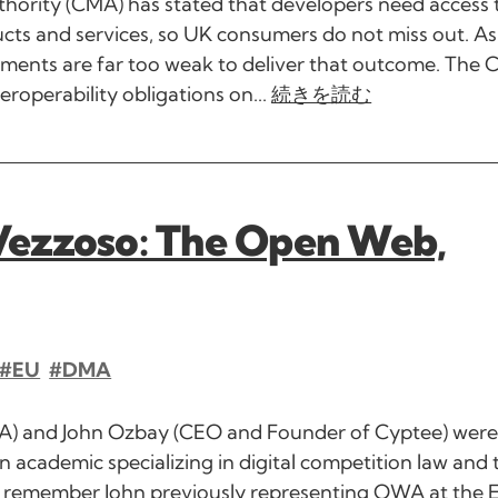
hority (CMA) has stated that developers need access 
cts and services, so UK consumers do not miss out. As 
tments are far too weak to deliver that outcome. The
roperability obligations on...
続きを読む
Vezzoso: The Open Web,
#EU
#DMA
A) and John Ozbay (CEO and Founder of Cyptee) were
academic specializing in digital competition law and 
y remember John previously representing OWA at the