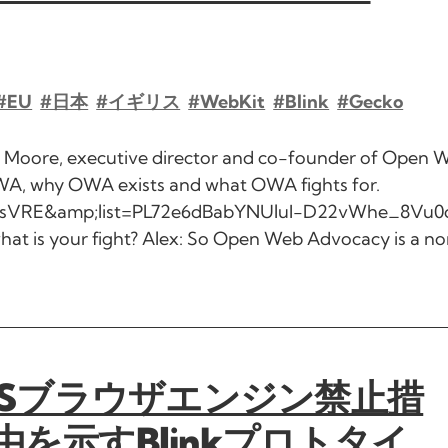
#EU
#日本
#イギリス
#WebKit
#Blink
#Gecko
x Moore, executive director and co-founder of Open 
WA, why OWA exists and what OWA fights for.
isVRE&amp;list=PL72e6dBabYNUluI-D22vWhe_8Vu0q
at is your fight? Alex: So Open Web Advocacy is a no
のiOSブラウザエンジン禁止措
を示すBlinkプロトタイ