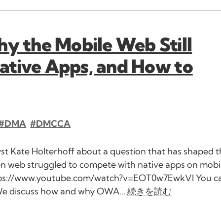
 the Mobile Web Still
ative Apps, and How to
#DMA
#DMCCA
t Kate Holterhoff about a question that has shaped t
en web struggled to compete with native apps on mobi
https://www.youtube.com/watch?v=EOT0w7EwkVI You can
 We discuss how and why OWA...
続きを読む