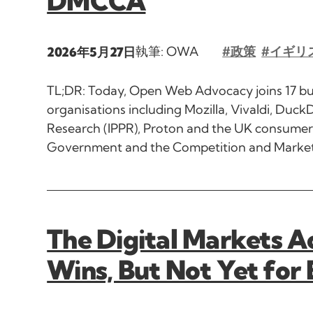
DMCCA
執筆: OWA
#政策
#イギリ
2026年5月27日
TL;DR: Today, Open Web Advocacy joins 17 busin
organisations including Mozilla, Vivaldi, DuckD
Research (IPPR), Proton and the UK consumer 
Government and the Competition and Markets 
The Digital Markets Ac
Wins, But Not Yet for