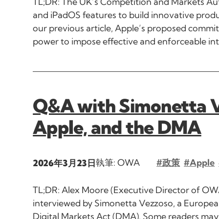
TL;DR: The UK’s Competition and Markets Aut
and iPadOS features to build innovative produ
our previous article, Apple’s proposed commi
power to impose effective and enforceable inte
Q&A with Simonetta 
Apple, and the DMA
執筆: OWA
#政策
#Apple
2026年3月23日
TL;DR: Alex Moore (Executive Director of OW
interviewed by Simonetta Vezzoso, a European 
Digital Markets Act (DMA). Some readers ma