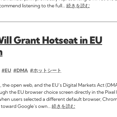
ommend listening to the full...
続きを読む
ll Grant Hotseat in EU
n
#EU
#DMA
#ホットシート
rs, the open web, and the EU’s Digital Markets Act (DM
ugh the EU browser choice screen directly in the Pixe
 when users selected a different default browser, Chr
k toward Google’s own...
続きを読む