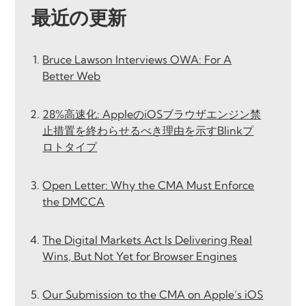
最近の更新
Bruce Lawson Interviews OWA: For A
Better Web
28%高速化: AppleのiOSブラウザエンジン禁
止措置を終わらせるべき理由を示すBlinkプ
ロトタイプ
Open Letter: Why the CMA Must Enforce
the DMCCA
The Digital Markets Act Is Delivering Real
Wins, But Not Yet for Browser Engines
Our Submission to the CMA on Apple’s iOS